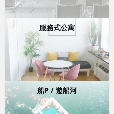
服務式公寓
船P / 遊船河