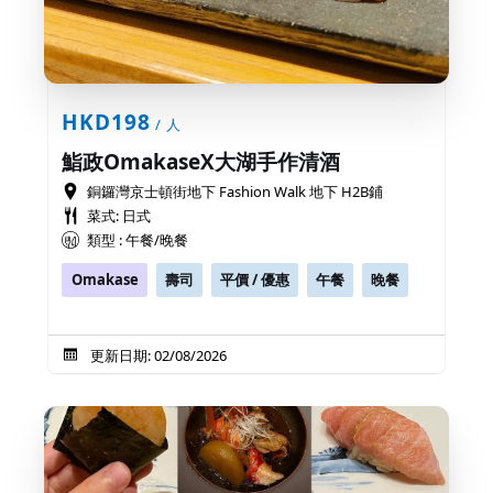
HKD198
/ 人
鮨政OmakaseX大湖手作清酒
銅鑼灣京士頓街地下 Fashion Walk 地下 H2B鋪
菜式: 日式
類型 : 午餐/晚餐
Omakase
壽司
平價 / 優惠
午餐
晚餐
更新日期: 02/08/2026