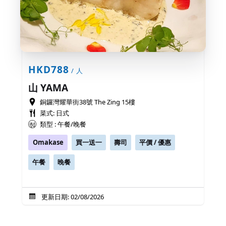
HKD788
/ 人
山 YAMA
銅鑼灣耀華街38號 The Zing 15樓
菜式: 日式
類型 : 午餐/晚餐
Omakase
買一送一
壽司
平價 / 優惠
午餐
晚餐
更新日期: 02/08/2026