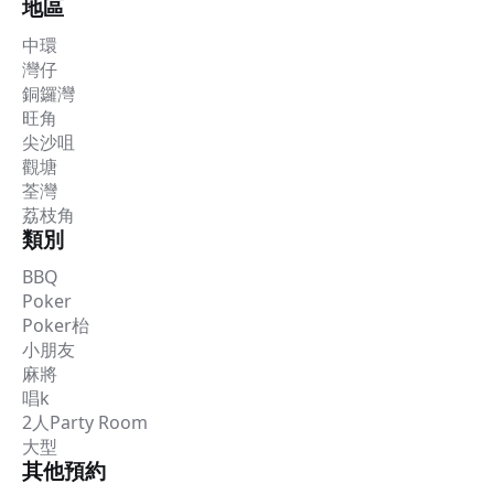
地區
中環
灣仔
銅鑼灣
旺角
尖沙咀
觀塘
荃灣
荔枝角
類別
BBQ
Poker
Poker枱
小朋友
麻將
唱k
2人Party Room
大型
其他預約