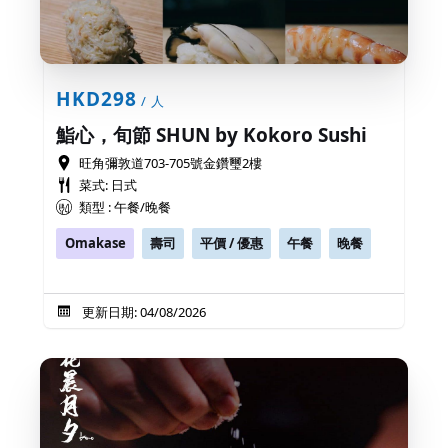
HKD298
/ 人
鮨心，旬節 SHUN by Kokoro Sushi
旺角彌敦道703-705號金鑽璽2樓
菜式: 日式
類型 : 午餐/晚餐
Omakase
壽司
平價 / 優惠
午餐
晚餐
更新日期: 04/08/2026