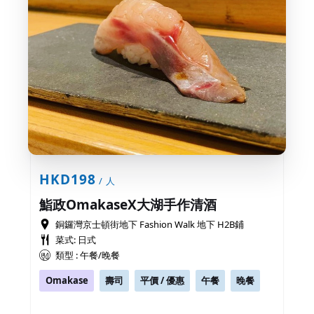
HKD198
/ 人
鮨政OmakaseX大湖手作清酒
銅鑼灣京士頓街地下 Fashion Walk 地下 H2B鋪
菜式: 日式
類型 : 午餐/晚餐
Omakase
壽司
平價 / 優惠
午餐
晚餐