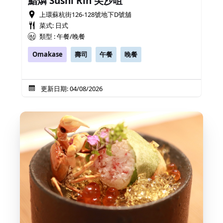
鮨燐 Sushi Rin 尖沙咀
上環蘇杭街126-128號地下D號舖
菜式: 日式
類型 : 午餐/晚餐
Omakase
壽司
午餐
晚餐
更新日期: 04/08/2026