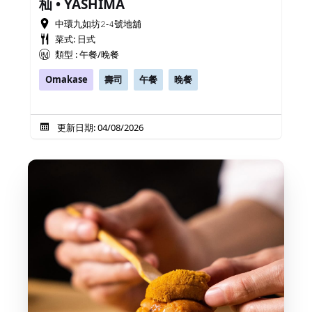
杣 • YASHIMA
中環九如坊𝟸-𝟺號地舖
菜式: 日式
類型 : 午餐/晚餐
Omakase
壽司
午餐
晚餐
更新日期: 04/08/2026