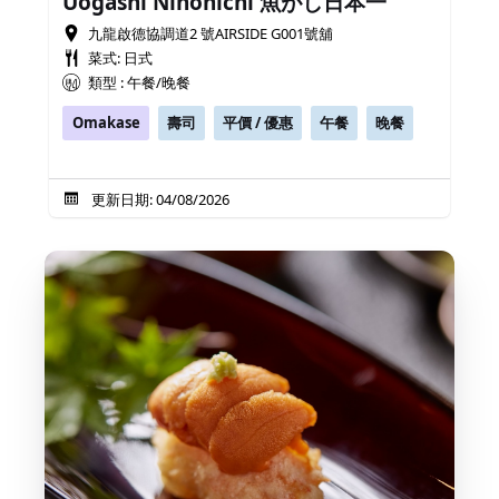
Uogashi Nihonichi 魚がし日本一
九龍啟德協調道2 號AIRSIDE G001號舖
菜式: 日式
類型 : 午餐/晚餐
Omakase
壽司
平價 / 優惠
午餐
晚餐
更新日期: 04/08/2026