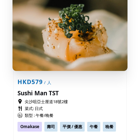
HKD579
/ 人
Sushi Man TST
尖沙咀亞士厘道18號2樓
菜式: 日式
類型 : 午餐/晚餐
Omakase
壽司
平價 / 優惠
午餐
晚餐