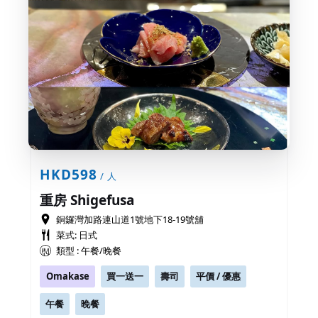
HKD598
/ 人
重房 Shigefusa
銅鑼灣加路連山道1號地下18-19號舖
菜式: 日式
類型 : 午餐/晚餐
Omakase
買一送一
壽司
平價 / 優惠
午餐
晚餐