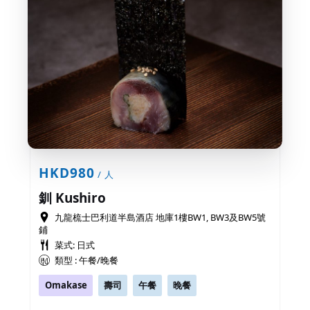
HKD980
/ 人
釧 Kushiro
九龍梳士巴利道半島酒店 地庫1樓BW1, BW3及BW5號
鋪
菜式: 日式
類型 : 午餐/晚餐
Omakase
壽司
午餐
晚餐