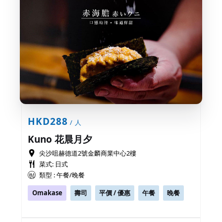
HKD288
/ 人
Kuno 花晨月夕
尖沙咀赫德道2號金麟商業中心2樓
菜式: 日式
類型 : 午餐/晚餐
Omakase
壽司
平價 / 優惠
午餐
晚餐