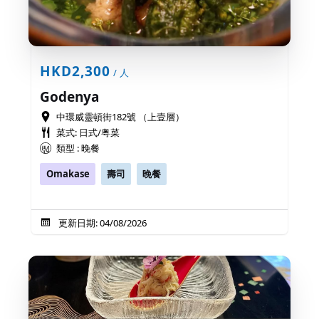
HKD2,300
/ 人
Godenya
中環威靈頓街182號 （上壹層）
菜式: 日式/粤菜
類型 : 晚餐
Omakase
壽司
晚餐
更新日期: 04/08/2026