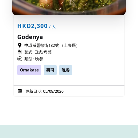
HKD2,300
/ 人
Godenya
中環威靈頓街182號 （上壹層）
菜式: 日式/粤菜
類型 : 晚餐
Omakase
壽司
晚餐
更新日期: 05/08/2026