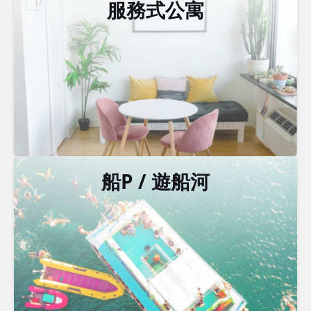
服務式公寓
船P / 遊船河