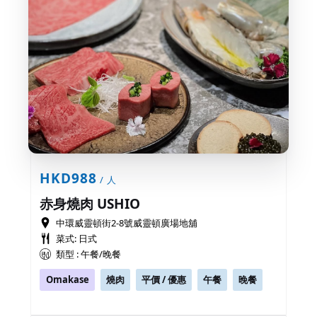
HKD988
/ 人
赤身燒肉 USHIO
中環威靈頓街2-8號威靈頓廣場地舖
菜式: 日式
類型 : 午餐/晚餐
Omakase
燒肉
平價 / 優惠
午餐
晚餐