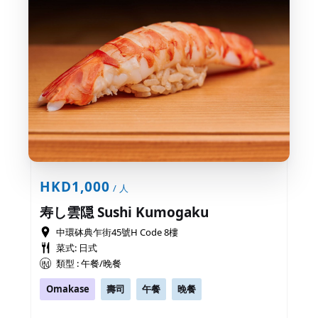
HKD1,000
/ 人
寿し雲隠 Sushi Kumogaku
中環砵典乍街45號H Code 8樓
菜式: 日式
類型 : 午餐/晚餐
Omakase
壽司
午餐
晚餐