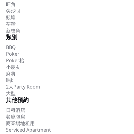
旺角
尖沙咀
觀塘
荃灣
荔枝角
類別
BBQ
Poker
Poker枱
小朋友
麻將
唱k
2人Party Room
大型
其他預約
日租酒店
餐廳包房
商業場地租用
Serviced Apartment