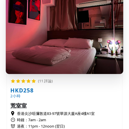
(11 評論)
HKD258
2小時
荒室室
香港尖沙咀彌敦道83-97號華源大廈A座4樓A1室
時鐘：7am - 2am
過夜：11pm - 12noon (翌日)