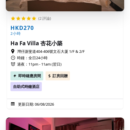
(2 評論)
HKD270
2小時
Ha Fa Villa 杏花小築
灣仔謝斐道404-406號文石大厦 1/F & 2/F
時鐘：全日24小時
過夜：11pm - 11am (翌日)
即時確應房間
訂房回贈
自助式時鐘酒店
更新日期: 06/08/2026