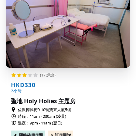
(17 評論)
HKD330
2小時
聖地 Holy Holies 主題房
佐敦德興街9-10號寶來大廈5樓
時鐘：11am - 230am (凌晨)
過夜：9pm - 11am (翌日)
即時確應房間
訂房回贈