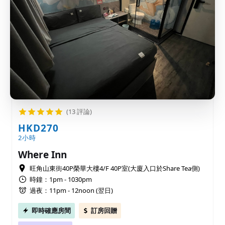
(13 評論)
HKD270
2小時
Where Inn
旺角山東街40P榮華大樓4/F 40P室(大廈入口於Share Tea側)
時鐘：1pm - 1030pm
過夜：11pm - 12noon (翌日)
即時確應房間
訂房回贈