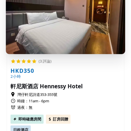
(3 評論)
HKD350
2小時
軒尼斯酒店 Hennessy Hotel
灣仔軒尼詩道353-355號
時鐘：11am - 6pm
過夜：無
即時確應房間
訂房回贈
日租酒店