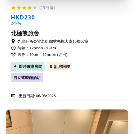
(19 評論)
HKD230
2小時
北極熊旅舍
九龍旺角亞皆老街83號先施大廈15樓07室
時鐘：12noon - 12am
過夜：10pm - 12noon (翌日)
即時確應房間
訂房回贈
自助式時鐘酒店
更新日期: 06/08/2026