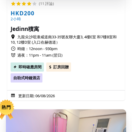
(11 評論)
HKD200
2小時
Jedinn積寓
九龍尖沙咀漆咸道南33-35號友聯大廈3, 4樓E室 和7樓B室和
10, 12樓D室 (入口在赫德道）
時鐘：12noon - 930pm
過夜：11pm - 11am (翌日)
即時確應房間
訂房回贈
自助式時鐘酒店
更新日期: 06/08/2026