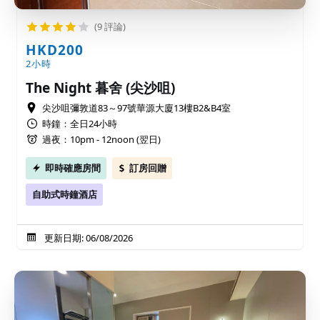
(9 評論)
HKD200
2小時
The Night 暮舍 (尖沙咀)
尖沙咀彌敦道83～97號華源大廈13樓B2&B4室
時鐘：全日24小時
過夜：10pm - 12noon (翌日)
即時確應房間
訂房回贈
自助式時鐘酒店
更新日期: 06/08/2026