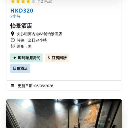
(12 評論)
HKD320
2小時
怡景酒店
尖沙咀河內道8A號怡景酒店
時鐘：全日24小時
過夜：無
即時確應房間
訂房回贈
日租酒店
更新日期: 06/08/2026