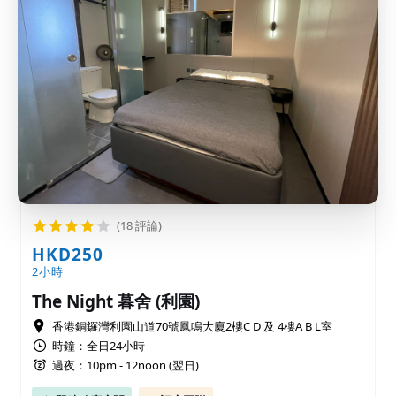
(18 評論)
HKD250
2小時
The Night 暮舍 (利園)
香港銅鑼灣利園山道70號鳳鳴大廈2樓C D 及 4樓A B L室
時鐘：全日24小時
過夜：10pm - 12noon (翌日)