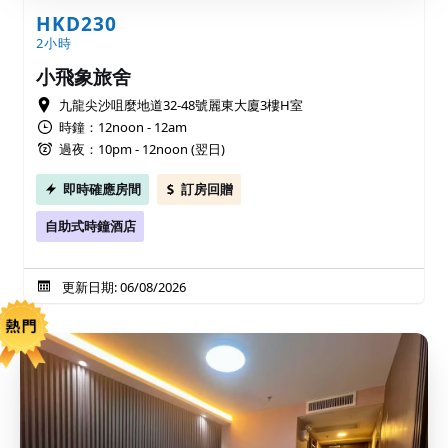
HKD230
2小時
小飛象旅舍
九龍尖沙咀麼地道32-48號麗東大廈3樓H室
時鐘：12noon - 12am
過夜：10pm - 12noon (翌日)
即時確應房間
訂房回贈
自助式時鐘酒店
更新日期: 06/08/2026