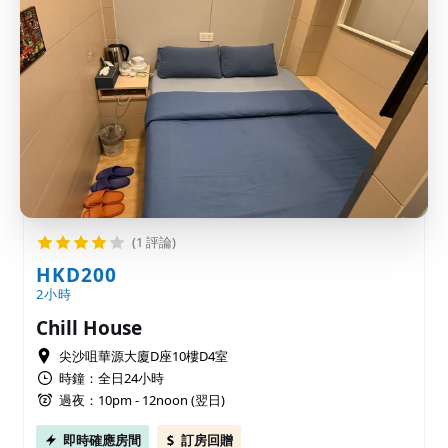
(1 評論)
HKD200
2小時
Chill House
尖沙咀華源大廈D座10樓D4室
時鐘：全日24小時
過夜：10pm - 12noon (翌日)
即時確應房間
訂房回贈