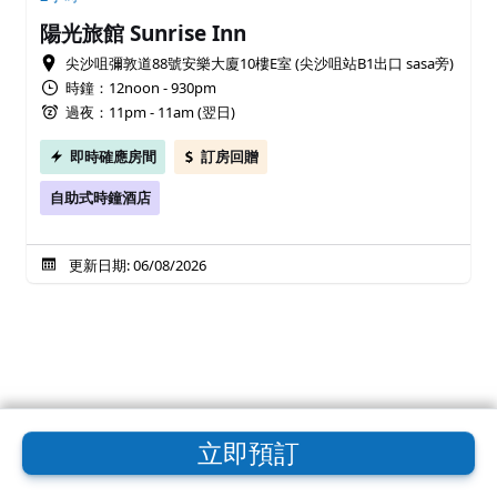
陽光旅館 Sunrise Inn
尖沙咀彌敦道88號安樂大廈10樓E室 (尖沙咀站B1出口 sasa旁)
時鐘：12noon - 930pm
過夜：11pm - 11am (翌日)
即時確應房間
訂房回贈
自助式時鐘酒店
更新日期: 06/08/2026
立即預訂
使用APP預約，更方便快捷