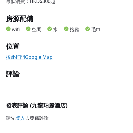
最低消費：HKD$300起
房源配備
wifi
空調
水
拖鞋
毛巾
位置
按此打開Google Map
評論
發表評論 (九龍珀麗酒店)
請先
登入
去發佈評論