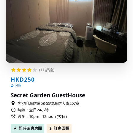
(11 評論)
HKD250
2小時
Secret Garden GuestHouse
尖沙咀海防道53-55號海防大廈207室
時鐘：全日24小時
過夜：10pm - 12noon (翌日)
即時確應房間
訂房回贈