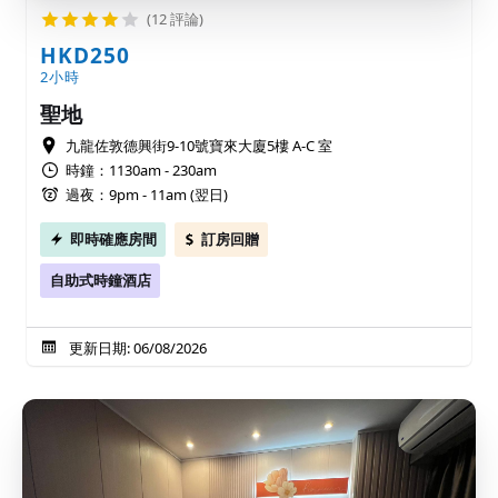
(12 評論)
HKD250
2小時
聖地
九龍佐敦德興街9-10號寶來大廈5樓 A-C 室
時鐘：1130am - 230am
過夜：9pm - 11am (翌日)
即時確應房間
訂房回贈
自助式時鐘酒店
更新日期: 06/08/2026