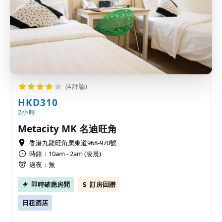
(4 評論)
HKD310
2小時
Metacity MK 名迪旺角
香港九龍旺角廣東道968-970號
時鐘：10am - 2am (凌晨)
過夜：無
即時確應房間
訂房回贈
日租酒店