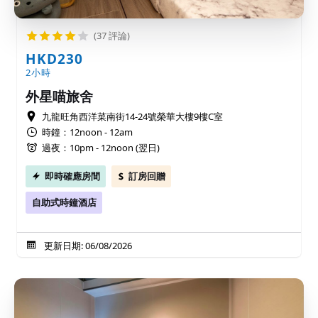
(37 評論)
HKD230
2小時
外星喵旅舍
九龍旺角西洋菜南街14-24號榮華大樓9樓C室
時鐘：12noon - 12am
過夜：10pm - 12noon (翌日)
即時確應房間
訂房回贈
自助式時鐘酒店
更新日期: 06/08/2026